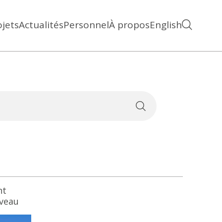
ojets
Actualités
Personnel
À propos
English
nt
veau