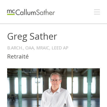
Greg Sather
B.ARCH., OAA, MRAIC, LEED AP
Retraité