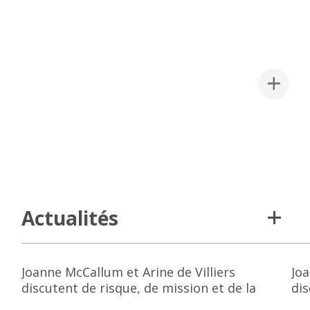
PROJETS
PROJETS
PROJETS
1120 Ossington
Southwest Branch
1620 Main St. E.
Actualités
Joanne McCallum et Arine de Villiers
Joa
discutent de risque, de mission et de la
dis
création d’un cabinet
cré