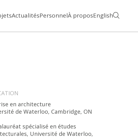
ojets
Actualités
Personnel
À propos
English
CATION
ise en architecture
ersité de Waterloo, Cambridge, ON
alauréat spécialisé en études
tecturales, Université de Waterloo,