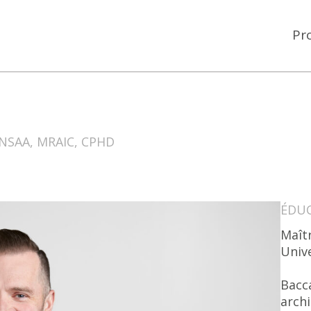
Pr
 NSAA, MRAIC, CPHD
ÉDU
Maîtr
Univ
Bacc
archi