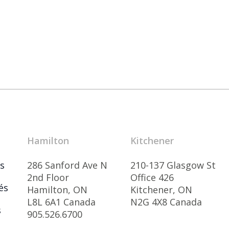
Hamilton
Kitchener
s
286 Sanford Ave N
210-137 Glasgow St
2nd Floor
Office 426
és
Hamilton, ON
Kitchener, ON
L8L 6A1 Canada
N2G 4X8 Canada
s
905.526.6700