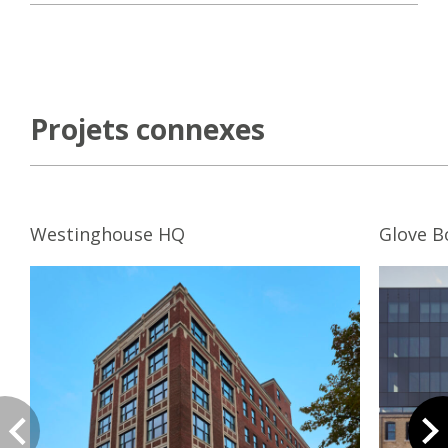
Projets connexes
Westinghouse HQ
Glove B