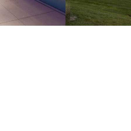
Hamilton
Kitchener
s
286 Sanford Ave N
210-137 Glasgow St
2nd Floor
Office 426
és
Hamilton, ON
Kitchener, ON
L8L 6A1 Canada
N2G 4X8 Canada
s
905.526.6700