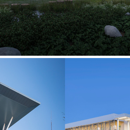
ships & Innovation
En
llege
Customer 