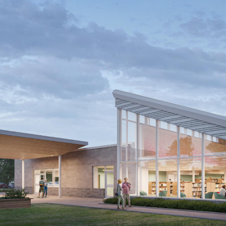
Kitchener Public Library
Southwest Community Branch