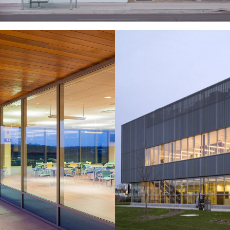
 Hydro
Traffic
o Headquarters
Ministry 