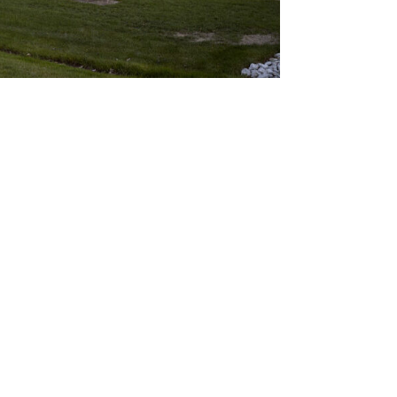
Toronto
Ottawa
003-128A Sterling Rd
400 - 116 Lisgar St.
Toronto, ON
Ottawa, ON
M6R 2B7 Canada
K2P 0C2 Canada