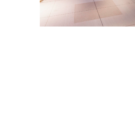
Links
Reconnaissance du territoire
À propo
Actualit
English
Archive